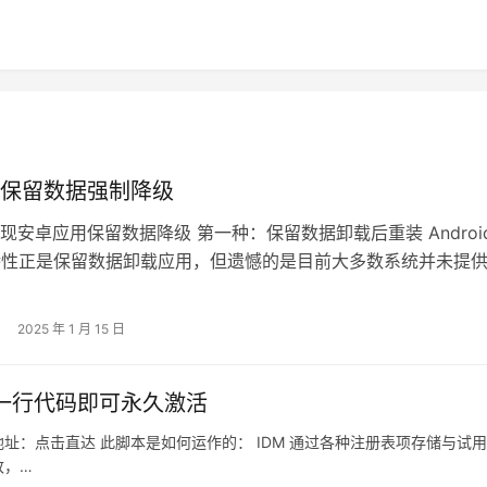
保留数据强制降级
现安卓应用保留数据降级 第一种：保留数据卸载后重装 Androi
特性正是保留数据卸载应用，但遗憾的是目前大多数系统并未提
手机端快捷操作。 要实…
2025 年 1 月 15 日
一行代码即可永久激活
地址：点击直达 此脚本是如何运作的： IDM 通过各种注册表项存储与试
改，…