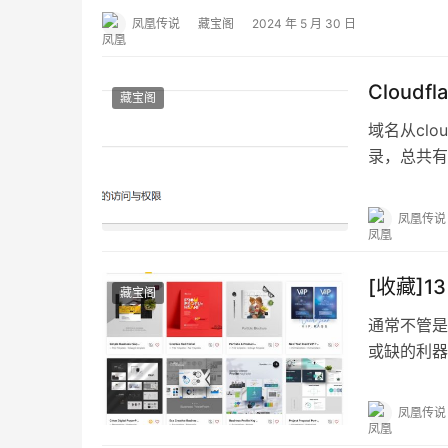
凤凰传说
藏宝阁
2024 年 5 月 30 日
Cloudf
藏宝阁
域名从clo
录，总共有
除解…
凤凰传说
[收藏]1
藏宝阁
通常不管是
或缺的利器
说，要如何
凤凰传说